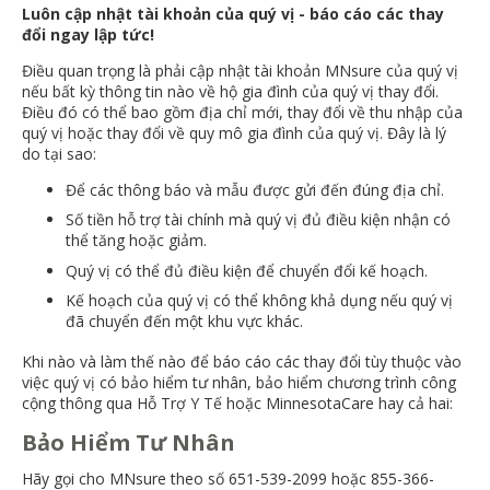
Luôn cập nhật tài khoản của quý vị - báo cáo các thay
move
đổi ngay lập tức!
to
sub-
Điều quan trọng là phải cập nhật tài khoản MNsure của quý vị
menus.
nếu bất kỳ thông tin nào về hộ gia đình của quý vị thay đổi.
Điều đó có thể bao gồm địa chỉ mới, thay đổi về thu nhập của
quý vị hoặc thay đổi về quy mô gia đình của quý vị. Đây là lý
do tại sao:
Để các thông báo và mẫu được gửi đến đúng địa chỉ.
Số tiền hỗ trợ tài chính mà quý vị đủ điều kiện nhận có
thể tăng hoặc giảm.
Quý vị có thể đủ điều kiện để chuyển đổi kế hoạch.
Kế hoạch của quý vị có thể không khả dụng nếu quý vị
đã chuyển đến một khu vực khác.
Khi nào và làm thế nào để báo cáo các thay đổi tùy thuộc vào
việc quý vị có bảo hiểm tư nhân, bảo hiểm chương trình công
cộng thông qua Hỗ Trợ Y Tế hoặc MinnesotaCare hay cả hai:
Bảo Hiểm Tư Nhân
Hãy gọi cho MNsure theo số 651-539-2099 hoặc 855-366-