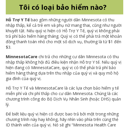
Tôi có loại bảo hiểm nào?
Hỗ Trợ Y Tế
bao gồm những người dân Minnesota có thu
nhập thấp, kể cả trẻ em và phụ nữ mang thai, cũng như người
khuyết tật. Nếu quý vị hiện có Hỗ Trợ Y Tế, quý vị không phải
trả phí bảo hiểm hàng tháng. Quý vị có thể phải trả một khoản
đồng thanh toán nhỏ cho một số dịch vụ, thường là từ $1 đến
$3.
MinnesotaCare
chi trả cho những cư dân Minnesota có thu
nhập thấp không hội đủ điều kiện nhận Hỗ trợ Y tế. Nếu quý vị
hiện đang có MinnesotaCare, quý vị có thể phải trả phí bảo
hiểm hàng tháng dựa trên thu nhập của quý vị và quy mô hộ
gia đình của quý vị.
Hỗ Trợ Y Tế và MinnesotaCare là các lựa chọn bảo hiểm y tế
miễn phí và chi phí thấp cho cư dân Minnesota. Chúng là các
chương trình công do Bộ Dịch Vụ Nhân Sinh (hoặc DHS) quản
lý.
Để biết liệu quý vị hiện có được bao trả bởi một trong những
chương trình này hay không, hãy nhìn vào phía trên cùng thẻ
ID thành viên của quý vị. Nó sẽ ghi “Minnesota Health Care