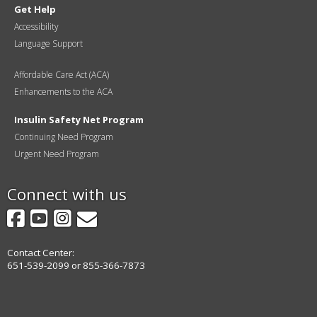
Get Help
Accessibility
Language Support
Affordable Care Act (ACA)
Enhancements to the ACA
Insulin Safety Net Program
Continuing Need Program
Urgent Need Program
Connect with us
Facebook
YouTube
Instagram
GovDelivery
Contact Center:
651-539-2099 or 855-366-7873